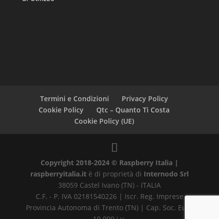
Termini e Condizioni
Privacy Policy
Cookie Policy
Qtc – Quanto Ti Costa
Cookie Policy (UE)
Copyright 2018-2024 © Raspberry Italia |
raspberryitalia.it
è di proprietà di
Internodo Srl
38059 Castel Ivano (TN) - ITALIA
C.F. - P. IVA 02181540226 | Iscr. Reg. Imprese
Provincia Autonoma di Trento (TN) | Cap. Soc. Euro
10.000 i.v.