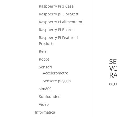
Raspberry Pi 3 Case
Raspberry pi 3 progetti
Raspberry Pi alimentatori
Raspberry Pi Boards
Raspberry Pi Featured
Products
Relè
Robot
SE
VO
Sensori
RA
Accelerometro
Sensore pioggia
88,0
sim800l
Sunfounder
Video
Informatica