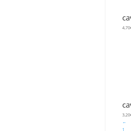
ca
4,70
ca
3,20
←
1