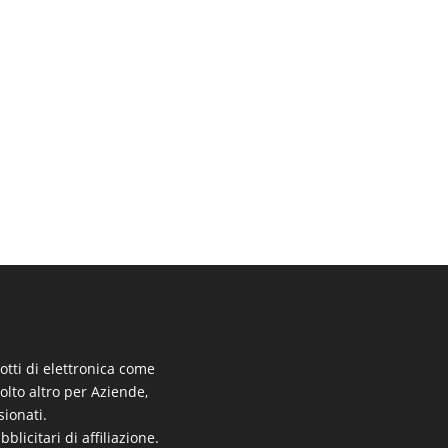
otti di elettronica come
molto altro per Aziende,
sionati.
licitari di affiliazione.