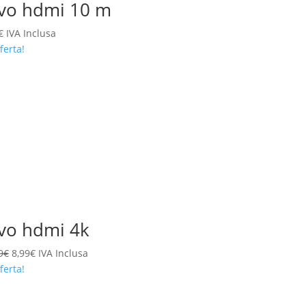
vo hdmi 10 m
€
IVA Inclusa
ferta!
vo hdmi 4k
Il
Il
9
€
8,99
€
IVA Inclusa
prezzo
prezzo
ferta!
originale
attuale
era:
è: