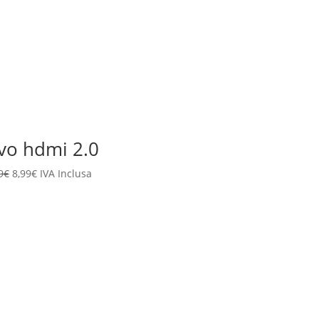
15,99€.
8,99€.
vo hdmi 2.0
Il
Il
9
€
8,99
€
IVA Inclusa
prezzo
prezzo
originale
attuale
era:
è:
15,99€.
8,99€.