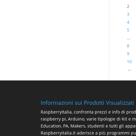
2
3
4
5
…
8
9
10
→
Informazioni sui Prodotti Visualizzati
RaspberryItalia, confronta prezzi e info di prod
raspberry pi, Arduino, varie tipologie di Kit e 
Education, PA, Makers, studenti e tutti gli appa
Raspberryitalia.it aderisce a più programmi pubb