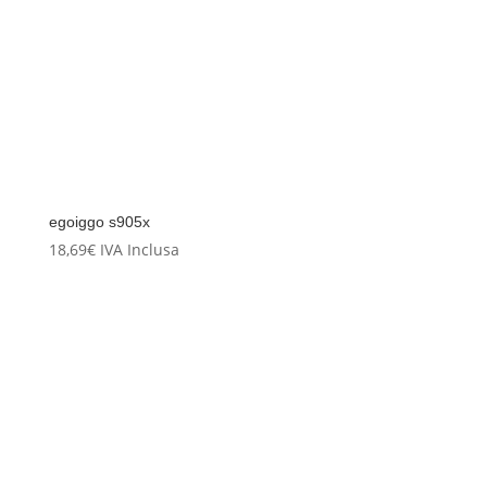
egoiggo s905x
18,69
€
IVA Inclusa