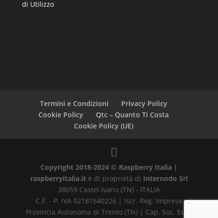
di Utilizzo
Termini e Condizioni
Privacy Policy
Cookie Policy
Qtc – Quanto Ti Costa
Cookie Policy (UE)
Copyright 2018-2024 © Raspberry Italia |
raspberryitalia.it
è di proprietà di
Internodo Srl
38059 Castel Ivano (TN) - ITALIA
C.F. - P. IVA 02181540226 | Iscr. Reg. Imprese
Provincia Autonoma di Trento (TN) | Cap. Soc. Euro