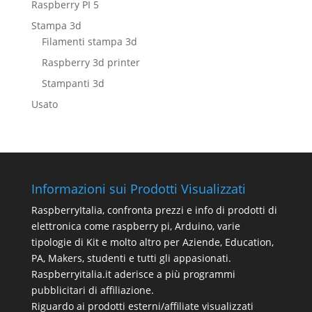
Raspberry PI 5
Stampa 3d
Filamenti stampa 3d
Raspberry 3d printer
Stampanti 3d
Usato
Informazioni sui Prodotti Visualizzati
RaspberryItalia, confronta prezzi e info di prodotti di
elettronica come raspberry pi, Arduino, varie
tipologie di Kit e molto altro per Aziende, Education,
PA, Makers, studenti e tutti gli appasionati.
Raspberryitalia.it aderisce a più programmi
pubblicitari di affiliazione.
Riguardo ai prodotti esterni/affiliate visualizzati