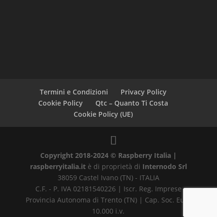
Termini e Condizioni
Privacy Policy
Cookie Policy
Qtc – Quanto Ti Costa
Cookie Policy (UE)
Copyright 2018-2024 © Raspberry Italia |
raspberryitalia.it
è di proprietà di
Internodo Srl
38059 Castel Ivano (TN) - ITALIA
C.F. - P. IVA 02181540226 | Iscr. Reg. Imprese
Provincia Autonoma di Trento (TN) | Cap. Soc. Euro
10.000 i.v.