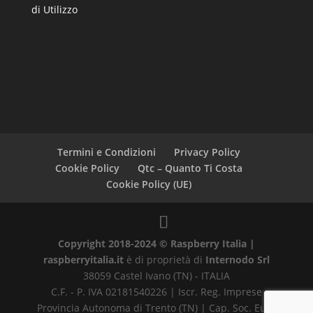
di Utilizzo
Termini e Condizioni
Privacy Policy
Cookie Policy
Qtc – Quanto Ti Costa
Cookie Policy (UE)
Copyright 2018-2024 © Raspberry Italia |
raspberryitalia.it
è di proprietà di
Internodo Srl
38059 Castel Ivano (TN) - ITALIA
C.F. - P. IVA 02181540226 | Iscr. Reg. Imprese
Provincia Autonoma di Trento (TN) | Cap. Soc. Euro