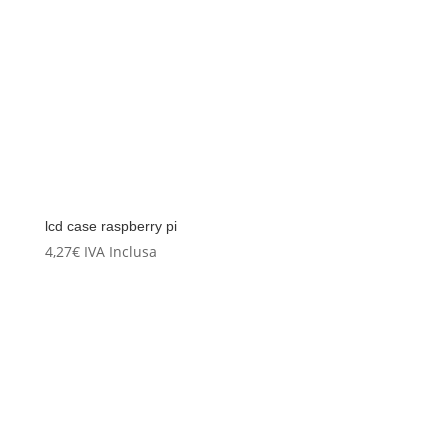
lcd case raspberry pi
4,27
€
IVA Inclusa