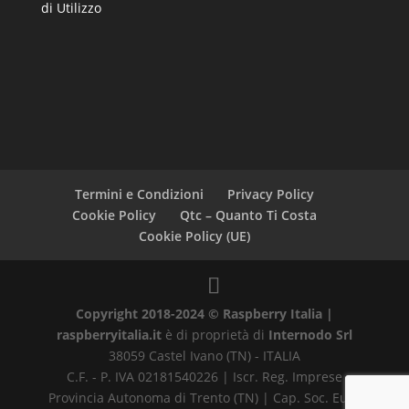
di Utilizzo
Termini e Condizioni
Privacy Policy
Cookie Policy
Qtc – Quanto Ti Costa
Cookie Policy (UE)
Copyright 2018-2024 © Raspberry Italia |
raspberryitalia.it
è di proprietà di
Internodo Srl
38059 Castel Ivano (TN) - ITALIA
C.F. - P. IVA 02181540226 | Iscr. Reg. Imprese
Provincia Autonoma di Trento (TN) | Cap. Soc. Euro