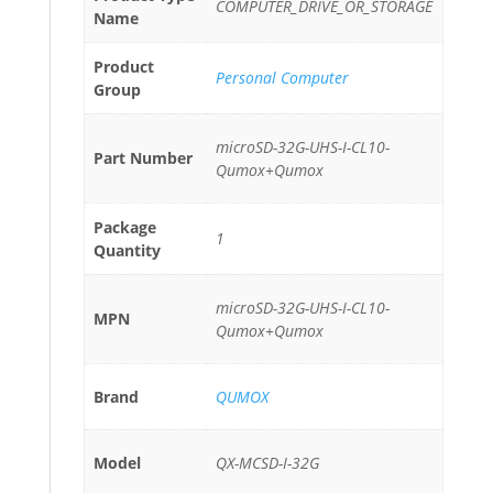
COMPUTER_DRIVE_OR_STORAGE
Name
Product
Personal Computer
Group
microSD-32G-UHS-I-CL10-
Part Number
Qumox+Qumox
Package
1
Quantity
microSD-32G-UHS-I-CL10-
MPN
Qumox+Qumox
Brand
QUMOX
Model
QX-MCSD-I-32G