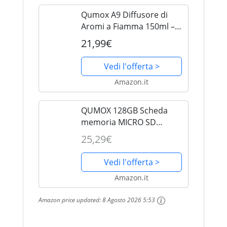
Qumox A9 Diffusore di
Aromi a Fiamma 150ml –
Umidificatore per Oli
21,99€
Essenziali con Effetto
Fiamma e Luce Ambientale
Vedi l'offerta >
Multicolore, Timer
Amazon.it
2H/4H/6H, Spegnimento...
QUMOX 128GB Scheda
memoria MICRO SD
MEMORY CARD CLASS 10
25,29€
UHS-I da 128 GB ad alta
velocità Velocità di
Vedi l'offerta >
scrittura 30 MB / s Velocità
Amazon.it
di lettura fino a 80MB / S
Amazon price updated:
8 Agosto 2026 5:53