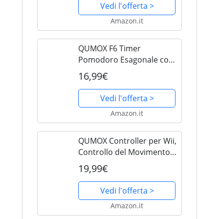
Ricaricabile USB-C per
Vedi l'offerta >
Studio, Lavoro, ADHD
Amazon.it
(Nero)
QUMOX F6 Timer
Pomodoro Esagonale con
Gravità, Vibrazione/Suono
16,99€
Regolabile, 6 Intervalli,
Ricaricabile USB-C per
Vedi l'offerta >
Studio, Lavoro, ADHD
Amazon.it
(Bianco)
QUMOX Controller per Wii,
Controllo del Movimento a
Distanza, Telecomando e
19,99€
Nunchuk, Console di
Ricambio Compatibile con
Vedi l'offerta >
Wii e Wii U con Custodia
Amazon.it
di...