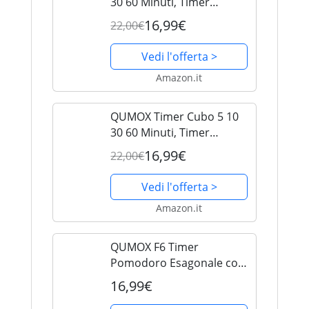
30 60 Minuti, Timer
Digitale Ricaricabile con
16,99€
22,00€
Sensore di Gravità,
Modalità Manuale,
Vedi l'offerta >
Vibrazione e 2 Livelli di
Amazon.it
Volume, Timer Portatile...
QUMOX Timer Cubo 5 10
30 60 Minuti, Timer
Digitale Ricaricabile con
16,99€
22,00€
Sensore di Gravità,
Modalità Manuale,
Vedi l'offerta >
Vibrazione e 2 Livelli di
Amazon.it
Volume, Timer Portatile...
QUMOX F6 Timer
Pomodoro Esagonale con
Gravità, Vibrazione/Suono
16,99€
Regolabile, 6 Intervalli,