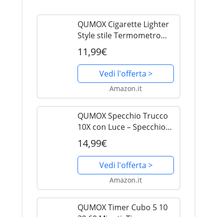
QUMOX Cigarette Lighter
Style stile Termometro
digitale display Voltmetro
11,99€
con USB Charger
Vedi l'offerta >
Amazon.it
QUMOX Specchio Trucco
10X con Luce – Specchio
da Viaggio Ricaricabile con
14,99€
LED, 3 Modalità di Luce,
Touch Dimmerabile, USB-
Vedi l'offerta >
C – Rosa
Amazon.it
QUMOX Timer Cubo 5 10