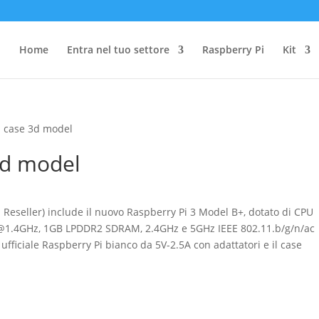
Home
Entra nel tuo settore
Raspberry Pi
Kit
d case 3d model
3d model
Reseller) include il nuovo Raspberry Pi 3 Model B+, dotato di CPU
@1.4GHz, 1GB LPDDR2 SDRAM, 2.4GHz e 5GHz IEEE 802.11.b/g/n/ac
 ufficiale Raspberry Pi bianco da 5V-2.5A con adattatori e il case