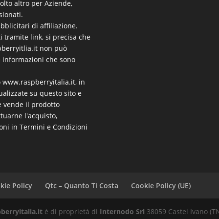
molto altro per Aziende,
sionati.
licitari di affiliazione.
i tramite link, si precisa che
pberryitlia.it non può
e informazioni che sono
 www.raspberryitalia.it, in
ualizzate su questo sito e
e vende il prodotto
tuarne l'acquisto,
oni in Termini e Condizioni
kie Policy
Qtc – Quanto Ti Costa
Cookie Policy (UE)
erryitalia.it
è di proprietà di
Internodo Srl
38059 Castel Ivano (TN