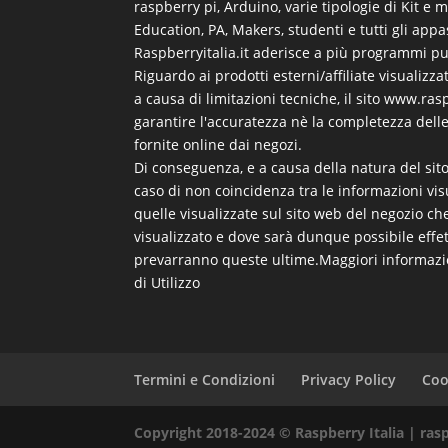
raspberry pi, Arduino, varie tipologie di Kit e 
Education, PA, Makers, studenti e tutti gli appa
Raspberryitalia.it aderisce a più programmi pubb
Riguardo ai prodotti esterni/affiliate visualizzat
a causa di limitazioni tecniche, il sito www.ras
garantire l'accuratezza nè la completezza dell
fornite online dai negozi.
Di conseguenza, e a causa della natura del sito
caso di non coincidenza tra le informazioni vis
quelle visualizzate sul sito web del negozio ch
visualizzato e dove sarà dunque possibile effet
prevarranno queste ultime.
Maggiori informazi
di Utilizzo
Termini e Condizioni
Privacy Policy
Coo
Copyright 2018-2024 © Raspberry Italia | raspb