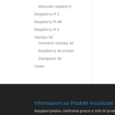
Manuale raspberry
Raspberry PI 3
Raspberry PI 4B
Raspberry PI 5
Stampa 3d
Filamenti stampa 3d
Raspberry 3d printer
Stampanti 3d
Usato
Informazioni sui Prodotti Visualizzati
RaspberryItalia, confronta prezzi e info di prod